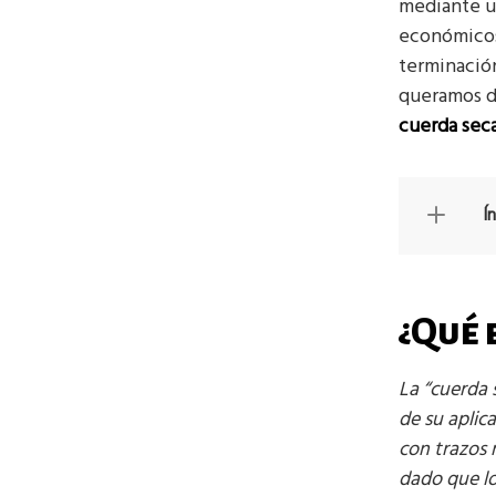
mediante 
económicos
terminación
queramos de
cuerda sec
Í
¿Qué 
La “cuerda 
de su aplic
con trazos 
dado que lo