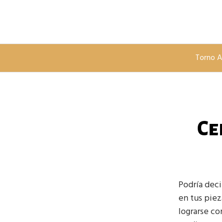
Saltar
al
contenido
Torno A
Ce
Podría dec
en tus pie
lograrse co