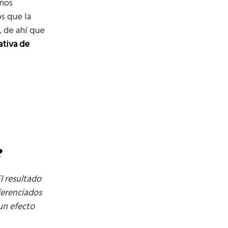
rnos
s que la
, de ahí que
ativa de
?
l resultado
ferenciados
 un efecto