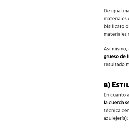
De igual ma
materiales 
bisilicato 
materiales 
Así mismo, 
grueso de l
resultado m
b) Esti
En cuanto a
la cuerda 
técnica cer
azulejería):