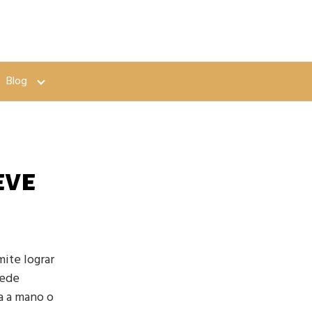
Blog
eve
ite lograr
uede
ha a mano o