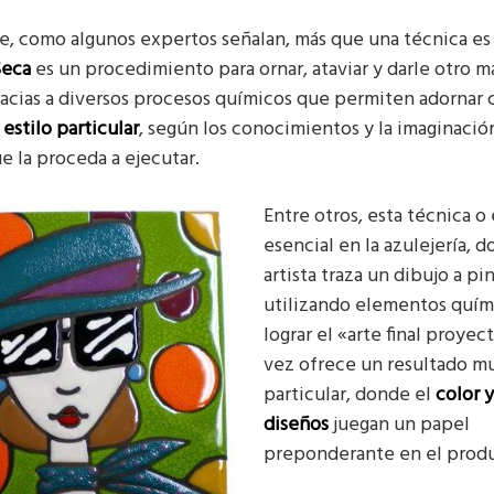
, como algunos expertos señalan, más que una técnica es 
Seca
es un procedimiento para ornar, ataviar y darle otro ma
acias a diversos procesos químicos que permiten adornar 
n
estilo particular
, según los conocimientos y la imaginació
e la proceda a ejecutar.
Entre otros, esta técnica o 
esencial en la azulejería, d
artista traza un dibujo a pi
utilizando elementos quím
lograr el «arte final proyec
vez ofrece un resultado m
particular, donde el
color y
diseños
juegan un papel
preponderante en el produc