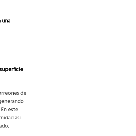
n una
 superficie
orreones de
, generando
 En este
nidad así
ado,