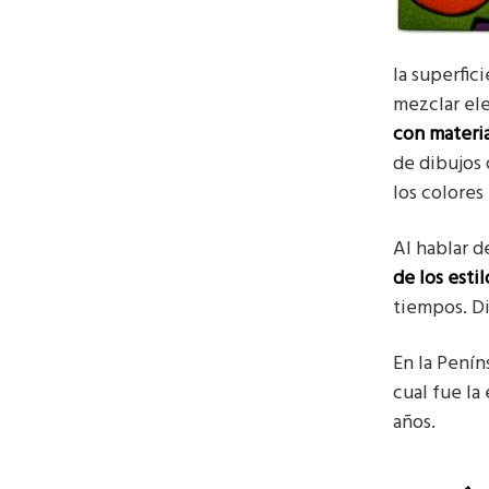
la superfic
mezclar ele
con materia
de dibujos 
los colores
Al hablar d
de los esti
tiempos. Di
En la Penín
cual fue la
años.