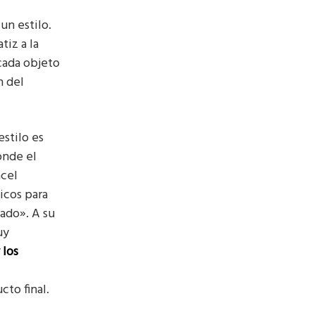
un estilo.
tiz a la
cada objeto
n del
estilo es
onde el
ncel
icos para
tado». A su
uy
 los
to final.