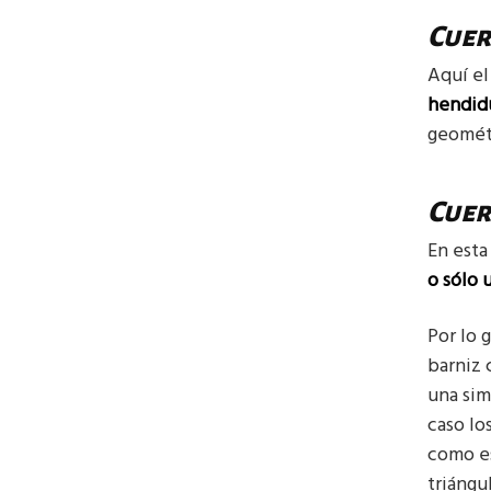
Cuer
Aquí el
hendid
geomét
Cuer
En esta
o sólo 
Por lo g
barniz 
una sim
caso lo
como es
triángul