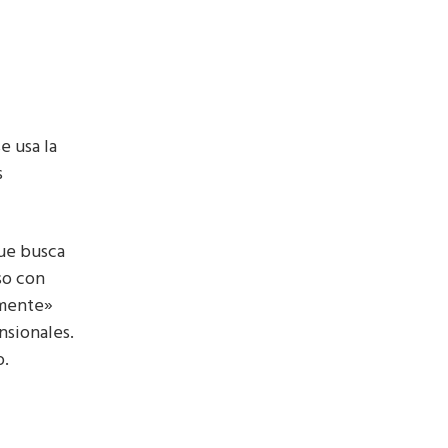
e usa la
s
ue busca
uso con
emente»
nsionales.
o.