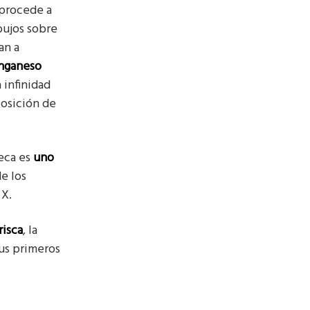
a procede a
bujos sobre
an a
nganeso
 infinidad
posición de
seca es
uno
de los
 X.
risca
, la
sus primeros