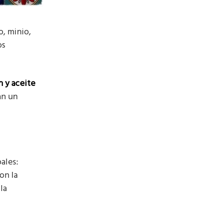
o, minio,
os
n y aceite
an un
ales:
on la
la