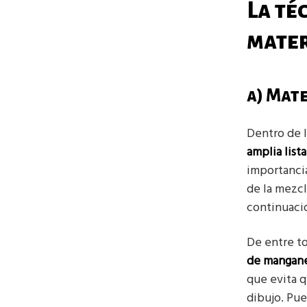
La té
mater
a) Mat
Dentro de l
amplia list
importanci
de la mezcl
continuació
De entre to
de mangan
que evita 
dibujo. Pue